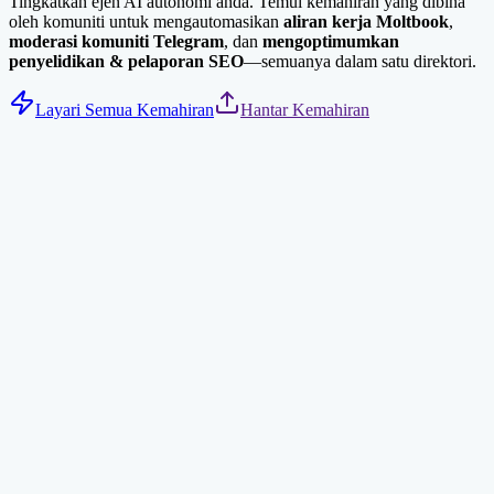
Tingkatkan ejen AI autonomi anda. Temui kemahiran yang dibina
oleh komuniti untuk mengautomasikan
aliran kerja Moltbook
,
moderasi komuniti Telegram
, dan
mengoptimumkan
penyelidikan & pelaporan SEO
—semuanya dalam satu direktori.
Layari Semua Kemahiran
Hantar Kemahiran
Tavily Web Search
Carian web dioptimumkan AI melalui Tavily API. Mengembalikan
hasil ringkas dan relevan untuk ejen AI.
carian
ai
npx clawdhub@latest install tavily-search