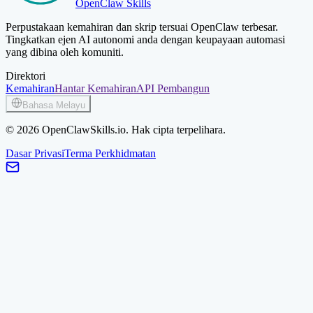
OpenClaw Skills
Perpustakaan kemahiran dan skrip tersuai OpenClaw terbesar.
Tingkatkan ejen AI autonomi anda dengan keupayaan automasi
yang dibina oleh komuniti.
Direktori
Kemahiran
Hantar Kemahiran
API Pembangun
Bahasa Melayu
© 2026 OpenClawSkills.io. Hak cipta terpelihara.
Dasar Privasi
Terma Perkhidmatan