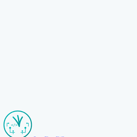
Adakah OpenClaw percuma untuk digunakan?
Bagaimana cara mengemas kini kemahiran?
Bolehkah saya menulis kemahiran sendiri?
Layari Kemahiran
Hantar Kemahiran Anda